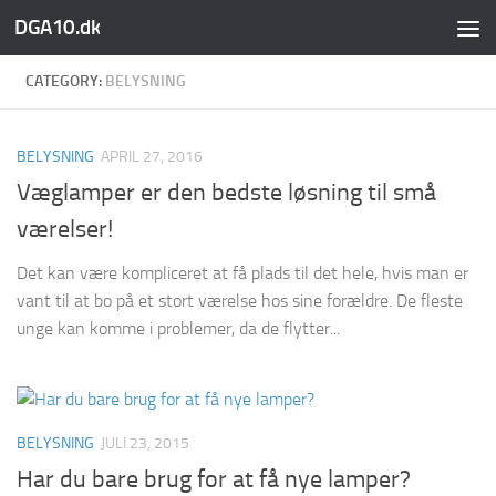
DGA10.dk
Skip to content
CATEGORY:
BELYSNING
BELYSNING
APRIL 27, 2016
Væglamper er den bedste løsning til små
værelser!
Det kan være kompliceret at få plads til det hele, hvis man er
vant til at bo på et stort værelse hos sine forældre. De fleste
unge kan komme i problemer, da de flytter...
BELYSNING
JULI 23, 2015
Har du bare brug for at få nye lamper?