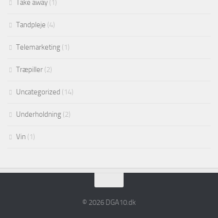
Take away
(1)
Tandpleje
(4)
Telemarketing
(1)
Træpiller
(2)
Uncategorized
(14)
Underholdning
(2)
Vin
(1)
© 2026 DGA10.dk