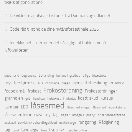
tværs af generationer
De vildeste aprilsnar-historier fra Danmark og udlandet
Gode råd til at holde dine nytårsforsæt hele 2025
Indeklimaet – derfor er det så vigtigt at holde styr på
luftkvaliteten
bedemand
begravelse
behandling
behandlingstilbud
billigt
bisættelse
brystforstørrelse
ejerskifteforsikring
erhverv
bus
chokolade
dagen
Frokostordning
fodboldmål
frokost
Frokostordninger
granhøjen
kosttilskud
kursus
grib
handicap
helsekost
implantat
låsesmed
Lamper
LED
låsesmed amager
låsesmed frederiksberg
låsesmed københavn
nyt tag
nøgler
omega 3
pillefyr
priser på begravelse
rengøring
Rådgivning
psykiatri
psykiatrisk behandlingstilbud
psykisk syge
tag
tandlæge
træpiller
tand
taxa
træpiller online