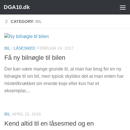
DGA10.dk
Skip to content
CATEGORY:
BIL
BIL
/
LÅSESMED
FEBRUAR 24, 2017
Få ny bilnøgle til bilen
Der kan være mange grunde til, at man har brug for en ny
bilnøgle til sin bil, men typisk skyldes det at man enten har
mistet/knækket sin eneste kopi eller kun har et
eksemplar....
BIL
APRIL 15, 2016
Kend altid til en låsesmed og en