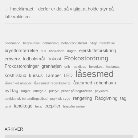
Indeklimaet – derfor er det så vigtigt at holde styr på
luftkvaliteten
bedemand
begravelse
behandling
behandlingstilbud
billigt
bisættelse
brystforstørrelse
ejerskifteforsikring
bus
chokolade
dagen
Frokostordning
erhverv
fodboldmål
frokost
Frokostordninger
granhøjen
grib
handicap
helsekost
implantat
låsesmed
kosttilskud
kursus
Lamper
LED
låsesmed københavn
låsesmed amager
låsesmed frederiksberg
nyt tag
nøgler
omega 3
pillefyr
priser på begravelse
psykiatri
rengøring
Rådgivning
tag
psykiatrisk behandlingstilbud
psykisk syge
tandlæge
træpiller
tand
taxa
træpiller online
ARKIVER
Arkiver