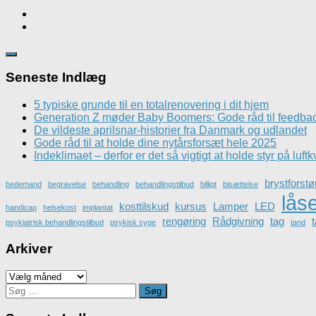
Seneste Indlæg
5 typiske grunde til en totalrenovering i dit hjem
Generation Z møder Baby Boomers: Gode råd til feedbac
De vildeste aprilsnar-historier fra Danmark og udlandet
Gode råd til at holde dine nytårsforsæt hele 2025
Indeklimaet – derfor er det så vigtigt at holde styr på luftk
brystforstø
bedemand
begravelse
behandling
behandlingstilbud
billigt
bisættelse
lås
kosttilskud
kursus
Lamper
LED
handicap
helsekost
implantat
rengøring
Rådgivning
tag
psykiatrisk behandlingstilbud
psykisk syge
tand
Arkiver
Arkiver
Søg
efter: