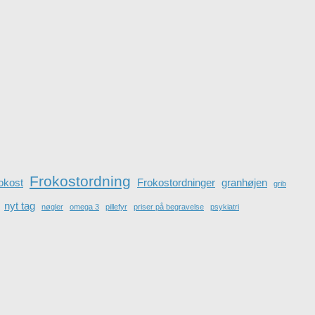
Frokostordning
rokost
Frokostordninger
granhøjen
grib
nyt tag
nøgler
omega 3
pillefyr
priser på begravelse
psykiatri