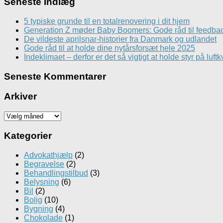
Seneste Indlæg
5 typiske grunde til en totalrenovering i dit hjem
Generation Z møder Baby Boomers: Gode råd til feedbac
De vildeste aprilsnar-historier fra Danmark og udlandet
Gode råd til at holde dine nytårsforsæt hele 2025
Indeklimaet – derfor er det så vigtigt at holde styr på luftk
Seneste Kommentarer
Arkiver
Arkiver
Kategorier
Advokathjælp
(2)
Begravelse
(2)
Behandlingstilbud
(3)
Belysning
(6)
Bil
(2)
Bolig
(10)
Bygning
(4)
Chokolade
(1)