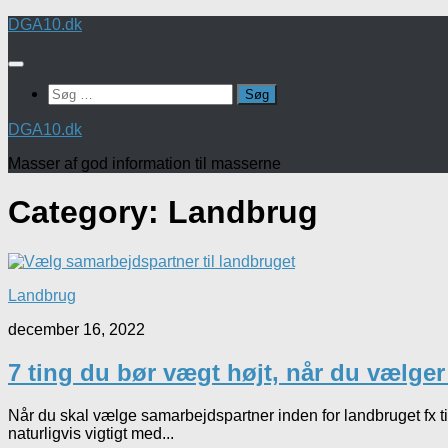
Skip
DGA10.dk
to
content
Søg
efter:
DGA10.dk
Masser af god information til masserne
Category:
Landbrug
Landbrug
december 16, 2022
7 ting du bør vægt højt, når du vælge
Når du skal vælge samarbejdspartner inden for landbruget fx ti
naturligvis vigtigt med...