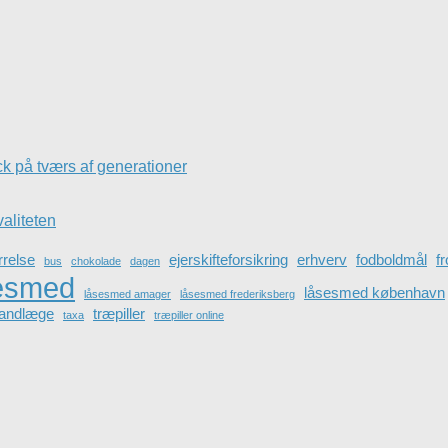
k på tværs af generationer
valiteten
rrelse
ejerskifteforsikring
erhverv
fodboldmål
f
bus
chokolade
dagen
esmed
låsesmed københavn
låsesmed amager
låsesmed frederiksberg
tandlæge
træpiller
taxa
træpiller online