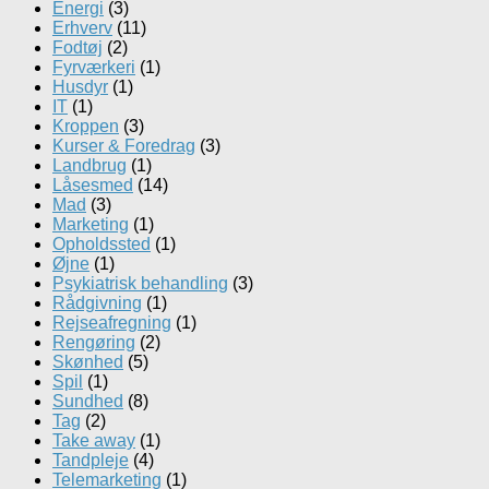
Energi
(3)
Erhverv
(11)
Fodtøj
(2)
Fyrværkeri
(1)
Husdyr
(1)
IT
(1)
Kroppen
(3)
Kurser & Foredrag
(3)
Landbrug
(1)
Låsesmed
(14)
Mad
(3)
Marketing
(1)
Opholdssted
(1)
Øjne
(1)
Psykiatrisk behandling
(3)
Rådgivning
(1)
Rejseafregning
(1)
Rengøring
(2)
Skønhed
(5)
Spil
(1)
Sundhed
(8)
Tag
(2)
Take away
(1)
Tandpleje
(4)
Telemarketing
(1)