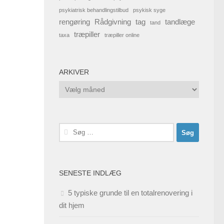
psykiatrisk behandlingstilbud
psykisk syge
rengøring
Rådgivning
tag
tandlæge
tand
træpiller
taxa
træpiller online
ARKIVER
Arkiver
Søg
efter:
SENESTE INDLÆG
5 typiske grunde til en totalrenovering i
dit hjem