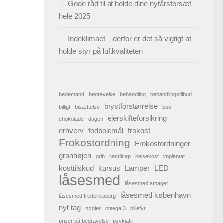
Gode råd til at holde dine nytårsforsæt
hele 2025
Indeklimaet – derfor er det så vigtigt at
holde styr på luftkvaliteten
bedemand
begravelse
behandling
behandlingstilbud
brystforstørrelse
billigt
bisættelse
bus
ejerskifteforsikring
chokolade
dagen
erhverv
fodboldmål
frokost
Frokostordning
Frokostordninger
granhøjen
grib
handicap
helsekost
implantat
kosttilskud
kursus
Lamper
LED
låsesmed
låsesmed amager
låsesmed københavn
låsesmed frederiksberg
nyt tag
nøgler
omega 3
pillefyr
priser på begravelse
psykiatri