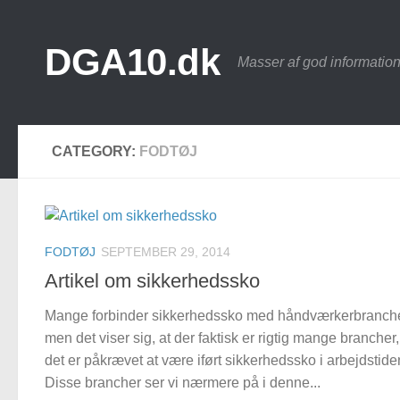
Skip to content
DGA10.dk
Masser af god information
CATEGORY:
FODTØJ
FODTØJ
SEPTEMBER 29, 2014
Artikel om sikkerhedssko
Mange forbinder sikkerhedssko med håndværkerbranch
men det viser sig, at der faktisk er rigtig mange brancher
det er påkrævet at være iført sikkerhedssko i arbejdstide
Disse brancher ser vi nærmere på i denne...