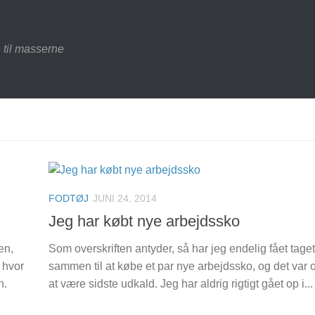
 til masserne
FODTØJ
JUNI 24, 2014
Jeg har købt nye arbejdssko
en,
Som overskriften antyder, så har jeg endelig fået tage
, hvor
sammen til at købe et par nye arbejdssko, og det var
n.
at være sidste udkald. Jeg har aldrig rigtigt gået op i...