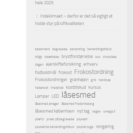
hele 2025
Indeklimaet – derfor er det så vigtigt at
holde styr på luftkvaliteten
bedemand
begravelse
behandling
behandlingstilbud
brystforstørrelse
billigt
bisættelse
bus
chokolade
ejerskifteforsikring
erhverv
dagen
Frokostordning
fodboldmål
frokost
Frokostordninger
granhøjen
grib
handicap
kosttilskud
kursus
helsekost
implantat
låsesmed
Lamper
LED
låsesmed amager
låsesmed frederiksberg
låsesmed københavn
nyt tag
nøgler
omega 3
pillefyr
priser på begravelse
psykiatri
rengøring
psykiatrisk behandlingstilbud
psykisk syge