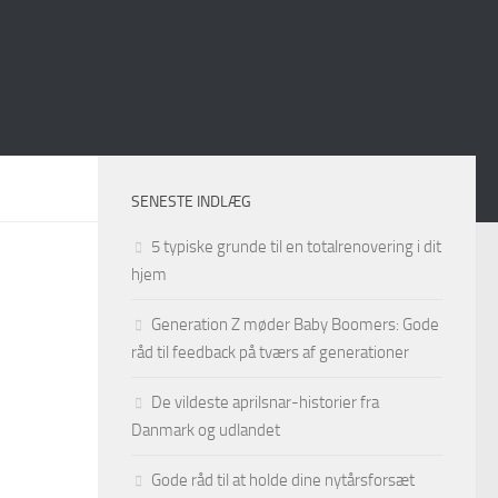
SENESTE INDLÆG
5 typiske grunde til en totalrenovering i dit
hjem
Generation Z møder Baby Boomers: Gode
råd til feedback på tværs af generationer
De vildeste aprilsnar-historier fra
Danmark og udlandet
Gode råd til at holde dine nytårsforsæt