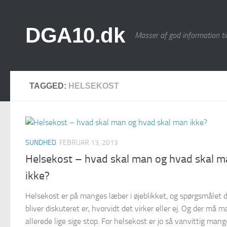
Skip to content
DGA10.dk
Masser af god information ti
TAGGED:
HELSEKOST
SUNDHED
FEBRUAR 13, 2013
Helsekost – hvad skal man og hvad skal 
ikke?
Helsekost er på manges læber i øjeblikket, og spørgsmålet 
bliver diskuteret er, hvorvidt det virker eller ej. Og der må m
allerede lige sige stop. For helsekost er jo så vanvittig mange