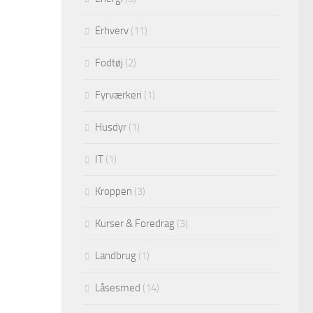
Erhverv
(11)
Fodtøj
(2)
Fyrværkeri
(1)
Husdyr
(1)
IT
(1)
Kroppen
(3)
Kurser & Foredrag
(3)
Landbrug
(1)
Låsesmed
(14)