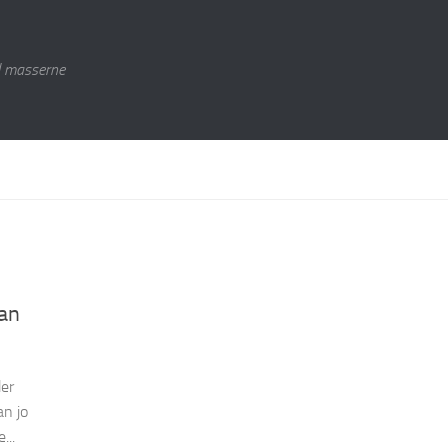
l masserne
man
der
an jo
...