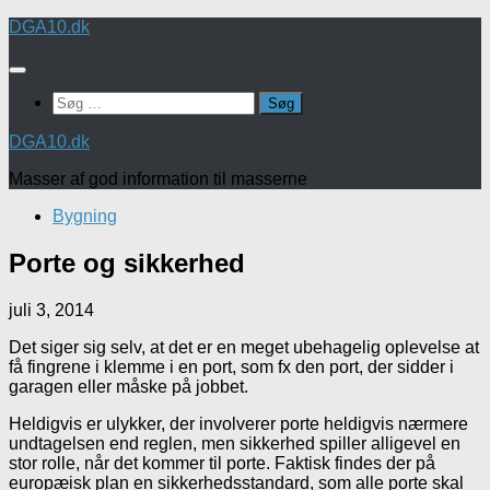
Skip
DGA10.dk
to
content
Søg
efter:
DGA10.dk
Masser af god information til masserne
Bygning
Porte og sikkerhed
juli 3, 2014
Det siger sig selv, at det er en meget ubehagelig oplevelse at
få fingrene i klemme i en port, som fx den port, der sidder i
garagen eller måske på jobbet.
Heldigvis er ulykker, der involverer porte heldigvis nærmere
undtagelsen end reglen, men sikkerhed spiller alligevel en
stor rolle, når det kommer til porte. Faktisk findes der på
europæisk plan en sikkerhedsstandard, som alle porte skal