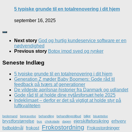
5 typiske grunde til en totalrenovering i dit hjem
september 16, 2025
Next story
God og hurtig kundeservice software er en
nødvendighed
Previous story
Botox imod sved og rynker
Seneste Indlæg
5 typiske grunde til en totalrenovering i dit hjem
Generation Z møder Baby Boomers: Gode råd til
feedback på tværs af generationer
De vildeste aprilsnar-historier fra Danmark og udlandet
Gode råd til at holde dine nytårsforsæt hele 2025
Indeklimaet – derfor er det så vigtigt at holde styr på
luftkvaliteten
bedemand
begravelse
behandling
behandlingstilbud
billigt
bisættelse
brystforstørrelse
ejerskifteforsikring
erhverv
bus
chokolade
dagen
Frokostordning
fodboldmål
frokost
Frokostordninger