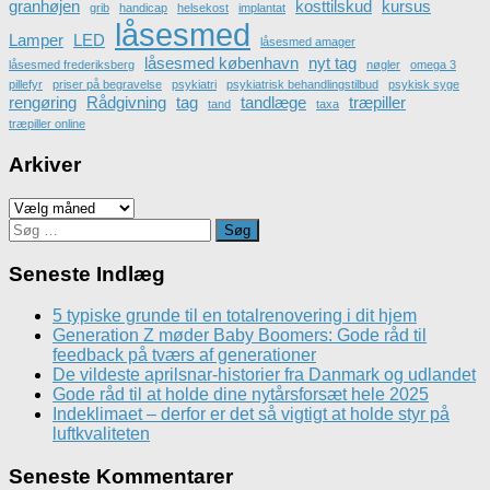
granhøjen
kosttilskud
kursus
grib
handicap
helsekost
implantat
låsesmed
Lamper
LED
låsesmed amager
låsesmed københavn
nyt tag
låsesmed frederiksberg
nøgler
omega 3
pillefyr
priser på begravelse
psykiatri
psykiatrisk behandlingstilbud
psykisk syge
rengøring
Rådgivning
tag
tandlæge
træpiller
tand
taxa
træpiller online
Arkiver
Arkiver
Søg
efter:
Seneste Indlæg
5 typiske grunde til en totalrenovering i dit hjem
Generation Z møder Baby Boomers: Gode råd til
feedback på tværs af generationer
De vildeste aprilsnar-historier fra Danmark og udlandet
Gode råd til at holde dine nytårsforsæt hele 2025
Indeklimaet – derfor er det så vigtigt at holde styr på
luftkvaliteten
Seneste Kommentarer