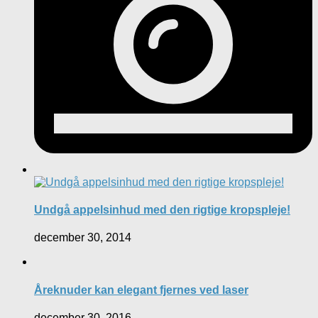
Undgå appelsinhud med den rigtige kropspleje!
december 30, 2014
Åreknuder kan elegant fjernes ved laser
december 30, 2016