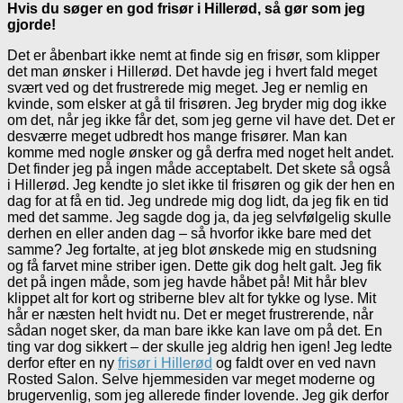
Hvis du søger en god frisør i Hillerød, så gør som jeg
gjorde!
Det er åbenbart ikke nemt at finde sig en frisør, som klipper
det man ønsker i Hillerød. Det havde jeg i hvert fald meget
svært ved og det frustrerede mig meget. Jeg er nemlig en
kvinde, som elsker at gå til frisøren. Jeg bryder mig dog ikke
om det, når jeg ikke får det, som jeg gerne vil have det. Det er
desværre meget udbredt hos mange frisører. Man kan
komme med nogle ønsker og gå derfra med noget helt andet.
Det finder jeg på ingen måde acceptabelt. Det skete så også
i Hillerød. Jeg kendte jo slet ikke til frisøren og gik der hen en
dag for at få en tid. Jeg undrede mig dog lidt, da jeg fik en tid
med det samme. Jeg sagde dog ja, da jeg selvfølgelig skulle
derhen en eller anden dag – så hvorfor ikke bare med det
samme? Jeg fortalte, at jeg blot ønskede mig en studsning
og få farvet mine striber igen. Dette gik dog helt galt. Jeg fik
det på ingen måde, som jeg havde håbet på! Mit hår blev
klippet alt for kort og striberne blev alt for tykke og lyse. Mit
hår er næsten helt hvidt nu. Det er meget frustrerende, når
sådan noget sker, da man bare ikke kan lave om på det. En
ting var dog sikkert – der skulle jeg aldrig hen igen! Jeg ledte
derfor efter en ny
frisør i Hillerød
og faldt over en ved navn
Rosted Salon. Selve hjemmesiden var meget moderne og
brugervenlig, som jeg allerede finder lovende. Jeg gik derfor