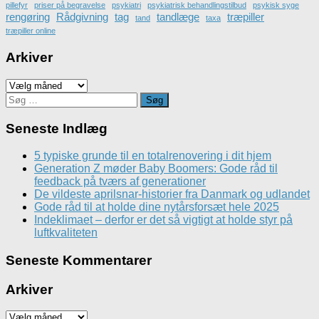
pillefyr
priser på begravelse
psykiatri
psykiatrisk behandlingstilbud
psykisk syge
rengøring
Rådgivning
tag
tandlæge
træpiller
tand
taxa
træpiller online
Arkiver
Arkiver
Søg
efter:
Seneste Indlæg
5 typiske grunde til en totalrenovering i dit hjem
Generation Z møder Baby Boomers: Gode råd til
feedback på tværs af generationer
De vildeste aprilsnar-historier fra Danmark og udlandet
Gode råd til at holde dine nytårsforsæt hele 2025
Indeklimaet – derfor er det så vigtigt at holde styr på
luftkvaliteten
Seneste Kommentarer
Arkiver
Arkiver