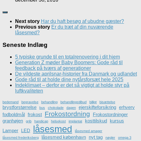
Next story
Har du haft besøg af ubudne gæster?
Previous story
Er du træt af din nuværende
låsesmed?
Seneste Indlæg
5 typiske grunde til en totalrenovering i dit hjem
Generation Z møder Baby Boomers: Gode råd til
feedback på tværs af generationer
De vildeste aprilsnar-historier fra Danmark og udlandet
Gode råd til at holde dine nytårsforsæt hele 2025
Indeklimaet – derfor er det så vigtigt at holde styr på
luftkvaliteten
bedemand
begravelse
behandling
behandlingstilbud
billigt
bisættelse
brystforstørrelse
ejerskifteforsikring
erhverv
bus
chokolade
dagen
Frokostordning
fodboldmål
frokost
Frokostordninger
granhøjen
kosttilskud
kursus
grib
handicap
helsekost
implantat
låsesmed
Lamper
LED
låsesmed amager
låsesmed københavn
nyt tag
låsesmed frederiksberg
nøgler
omega 3