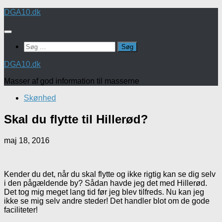
Skip
DGA10.dk
to
content
Søg
efter:
DGA10.dk
Masser af god information til masserne
Skønhed
Skal du flytte til Hillerød?
maj 18, 2016
Kender du det, når du skal flytte og ikke rigtig kan se dig selv
i den pågældende by? Sådan havde jeg det med Hillerød.
Det tog mig meget lang tid før jeg blev tilfreds. Nu kan jeg
ikke se mig selv andre steder! Det handler blot om de gode
faciliteter!