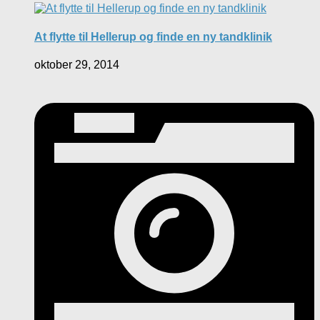
At flytte til Hellerup og finde en ny tandklinik
oktober 29, 2014