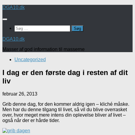
Skip
DGA10.dk
to
content
Søg
efter:
DGA10.dk
Masser af god information til masserne
Uncategorized
I dag er den første dag i resten af dit
liv
februar 26, 2013
Grib denne dag, for den kommer aldrig igen – kliché måske.
Men har du denne tilgang til livet, så vil du blive overrasket
over, hvor meget mere intens din oplevelse bliver af livet –
også når der er hårde tider.