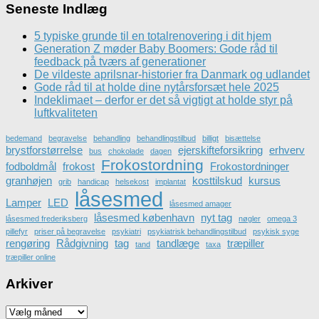
Seneste Indlæg
5 typiske grunde til en totalrenovering i dit hjem
Generation Z møder Baby Boomers: Gode råd til
feedback på tværs af generationer
De vildeste aprilsnar-historier fra Danmark og udlandet
Gode råd til at holde dine nytårsforsæt hele 2025
Indeklimaet – derfor er det så vigtigt at holde styr på
luftkvaliteten
bedemand
begravelse
behandling
behandlingstilbud
billigt
bisættelse
brystforstørrelse
ejerskifteforsikring
erhverv
bus
chokolade
dagen
Frokostordning
fodboldmål
frokost
Frokostordninger
granhøjen
kosttilskud
kursus
grib
handicap
helsekost
implantat
låsesmed
Lamper
LED
låsesmed amager
låsesmed københavn
nyt tag
låsesmed frederiksberg
nøgler
omega 3
pillefyr
priser på begravelse
psykiatri
psykiatrisk behandlingstilbud
psykisk syge
rengøring
Rådgivning
tag
tandlæge
træpiller
tand
taxa
træpiller online
Arkiver
Arkiver