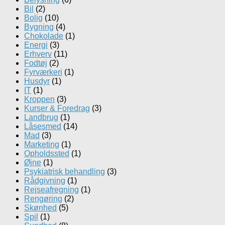
Bil
(2)
Bolig
(10)
Bygning
(4)
Chokolade
(1)
Energi
(3)
Erhverv
(11)
Fodtøj
(2)
Fyrværkeri
(1)
Husdyr
(1)
IT
(1)
Kroppen
(3)
Kurser & Foredrag
(3)
Landbrug
(1)
Låsesmed
(14)
Mad
(3)
Marketing
(1)
Opholdssted
(1)
Øjne
(1)
Psykiatrisk behandling
(3)
Rådgivning
(1)
Rejseafregning
(1)
Rengøring
(2)
Skønhed
(5)
Spil
(1)