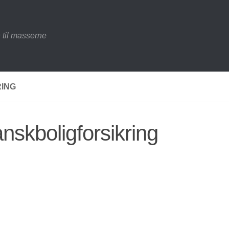
 til masserne
RING
anskboligforsikring