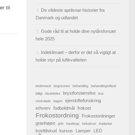
r til
De vildeste aprilsnar-historier fra
Danmark og udlandet
Gode råd til at holde dine nytårsforsæt
hele 2025
Indeklimaet – derfor er det så vigtigt at
holde styr på luftkvaliteten
bedemand
begravelse
behandling
behandlingstilbud
brystforstørrelse
billigt
bisættelse
bus
ejerskifteforsikring
chokolade
dagen
erhverv
fodboldmål
frokost
Frokostordning
Frokostordninger
granhøjen
grib
handicap
helsekost
implantat
kosttilskud
kursus
Lamper
LED