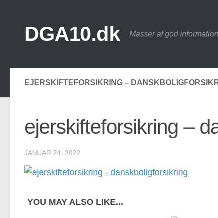
Skip to content
DGA10.dk
Masser af god information
EJERSKIFTEFORSIKRING – DANSKBOLIGFORSIK
ejerskifteforsikring – d
JANUAR 24, 2022
YOU MAY ALSO LIKE...