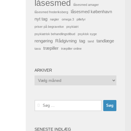
låsesmed
låsesmed amager
låsesmed københavn
låsesmed frederiksberg
nyt tag
nøgler
omega 3
pillefyr
priser på begravelse
psykiatri
psykiatrisk behandlingstilbud
psykisk syge
rengøring
Rådgivning
tag
tandlæge
tand
træpiller
taxa
træpiller online
ARKIVER
Arkiver
Søg
efter:
SENESTE INDLÆG