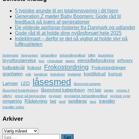
5 typiske grunde til en totalrenovering i dit hjem
Generation Z møder Baby Boomers: Gode råd til
feedback på tværs af generationer
De vildeste aprilsnar-historier fra Danmark og udlandet
Gode råd til at holde dine nytårsforsæt hele 2025
Indeklimaet – derfor er det så vigtigt at holde styr på
luftkvaliteten
bedemand
begravelse
behandling
behandlingstilbud
billigt
bisættelse
brystforstørrelse
ejerskifteforsikring
erhverv
bus
chokolade
dagen
Frokostordning
fodboldmål
frokost
Frokostordninger
granhøjen
kosttilskud
kursus
grib
handicap
helsekost
implantat
låsesmed
Lamper
LED
låsesmed amager
låsesmed københavn
nyt tag
låsesmed frederiksberg
nøgler
omega 3
pillefyr
priser på begravelse
psykiatri
psykiatrisk behandlingstilbud
psykisk syge
rengøring
Rådgivning
tag
tandlæge
træpiller
tand
taxa
træpiller online
Arkiver
Arkiver
Søg