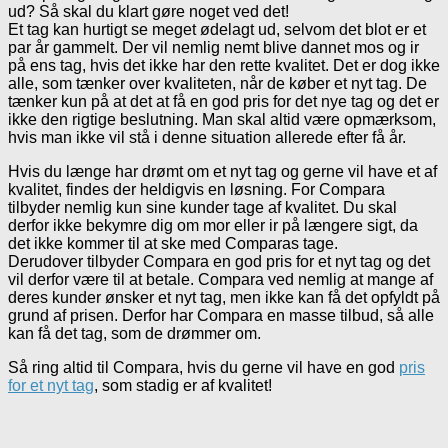
ud? Så skal du klart gøre noget ved det!
Et tag kan hurtigt se meget ødelagt ud, selvom det blot er et
par år gammelt. Der vil nemlig nemt blive dannet mos og ir
på ens tag, hvis det ikke har den rette kvalitet. Det er dog ikke
alle, som tænker over kvaliteten, når de køber et nyt tag. De
tænker kun på at det at få en god pris for det nye tag og det er
ikke den rigtige beslutning. Man skal altid være opmærksom,
hvis man ikke vil stå i denne situation allerede efter få år.
Hvis du længe har drømt om et nyt tag og gerne vil have et af
kvalitet, findes der heldigvis en løsning. For Compara
tilbyder nemlig kun sine kunder tage af kvalitet. Du skal
derfor ikke bekymre dig om mor eller ir på længere sigt, da
det ikke kommer til at ske med Comparas tage.
Derudover tilbyder Compara en god pris for et nyt tag og det
vil derfor være til at betale. Compara ved nemlig at mange af
deres kunder ønsker et nyt tag, men ikke kan få det opfyldt på
grund af prisen. Derfor har Compara en masse tilbud, så alle
kan få det tag, som de drømmer om.
Så ring altid til Compara, hvis du gerne vil have en god
pris
for et nyt tag
, som stadig er af kvalitet!