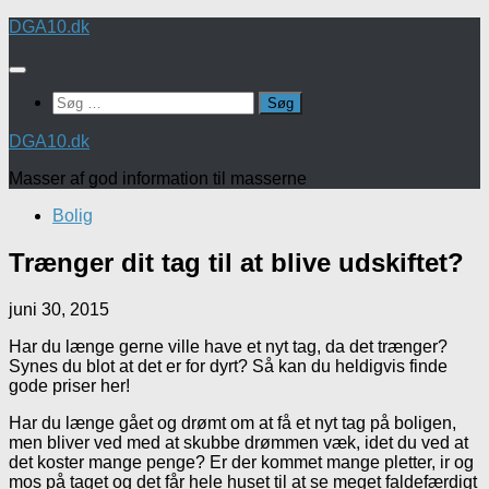
Skip
DGA10.dk
to
content
Søg
efter:
DGA10.dk
Masser af god information til masserne
Bolig
Trænger dit tag til at blive udskiftet?
juni 30, 2015
Har du længe gerne ville have et nyt tag, da det trænger?
Synes du blot at det er for dyrt? Så kan du heldigvis finde
gode priser her!
Har du længe gået og drømt om at få et nyt tag på boligen,
men bliver ved med at skubbe drømmen væk, idet du ved at
det koster mange penge? Er der kommet mange pletter, ir og
mos på taget og det får hele huset til at se meget faldefærdigt