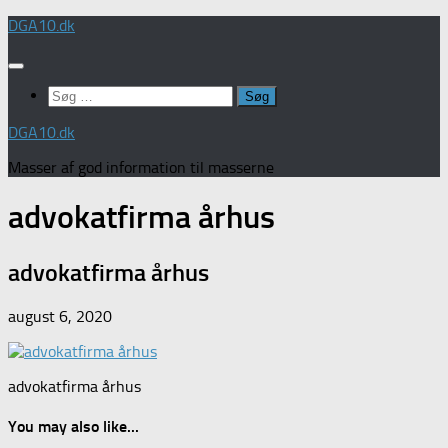
Skip
DGA10.dk
to
content
Søg
efter:
DGA10.dk
Masser af god information til masserne
advokatfirma århus
advokatfirma århus
august 6, 2020
advokatfirma århus
You may also like...