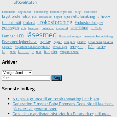
luftkvaliteten
bedemand
begravelse
behandling
behandlingstilbud
billigt
bisættelse
brystforstørrelse
ejerskifteforsikring
erhverv
bus
chokolade
dagen
Frokostordning
fodboldmål
frokost
Frokostordninger
granhøjen
kosttilskud
kursus
grib
handicap
helsekost
implantat
låsesmed
Lamper
LED
låsesmed amager
låsesmed frederiksberg
låsesmed københavn
nyt tag
nøgler
omega 3
pillefyr
priser på begravelse
rengøring
Rådgivning
psykiatri
psykiatrisk behandlingstilbud
psykisk syge
tag
tandlæge
træpiller
tand
taxa
træpiller online
Arkiver
Arkiver
Søg
efter:
Seneste Indlæg
5 typiske grunde til en totalrenovering i dit hjem
Generation Z møder Baby Boomers: Gode råd til feedback
på tværs af generationer
De vildeste aprilsnar-historier fra Danmark og udlandet