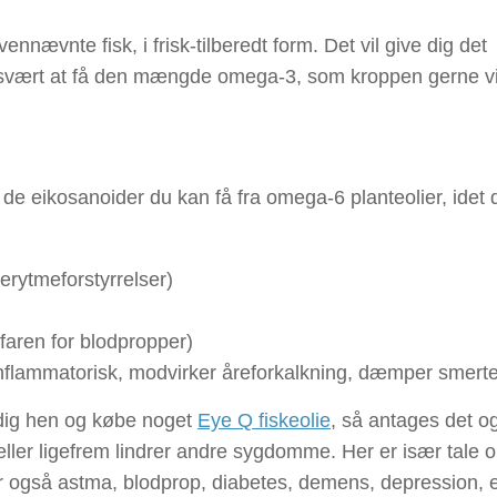
ennævnte fisk, i frisk-tilberedt form. Det vil give dig det
 svært at få den mængde omega-3, som kroppen gerne vi
de eikosanoider du kan få fra omega-6 planteolier, idet 
terytmeforstyrrelser)
aren for blodpropper)
inflammatorisk, modvirker åreforkalkning, dæmper smerte
 dig hen og købe noget
Eye Q fiskeolie
, så antages det o
ller ligefrem lindrer andre sygdomme. Her er især tale
der også astma, blodprop, diabetes, demens, depression,