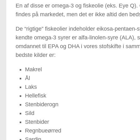
En af disse er omega-3 og fiskeolie (eks. Eye Q).
findes på markedet, men det er ikke altid den bed
De “rigtige” fiskeolier indeholder eikosa-pentaen
kendte omega-3 syrer er alfa-linolen-syre (ALA), 
omdannet til EPA og DHA i vores stofskifte i sam
bedste kilder er:
Makrel
Ål
Laks
Hellefisk
Stenbiderogn
Sild
Stenbider
Regnbueørred
Sardin