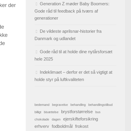
Generation Z møder Baby Boomers:
ker der
Gode råd til feedback på tværs af
generationer
de
De vildeste aprilsnar-historier fra
ikke
Danmark og udlandet
 de
Gode råd til at holde dine nytårsforsæt
hele 2025
Indeklimaet – derfor er det så vigtigt at
holde styr på luftkvaliteten
bedemand
begravelse
behandling
behandlingstilbud
brystforstørrelse
billigt
bisættelse
bus
ejerskifteforsikring
chokolade
dagen
erhverv
fodboldmål
frokost