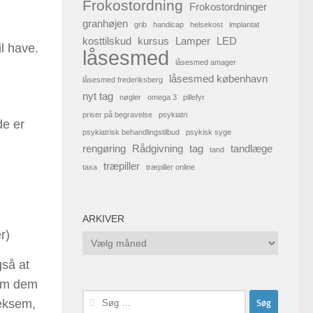
Frokostordning
Frokostordninger
granhøjen
grib
handicap
helsekost
implantat
kosttilskud
kursus
Lamper
LED
l have.
låsesmed
låsesmed amager
låsesmed københavn
låsesmed frederiksberg
nyt tag
nøgler
omega 3
pillefyr
priser på begravelse
psykiatri
de er
psykiatrisk behandlingstilbud
psykisk syge
rengøring
Rådgivning
tag
tandlæge
tand
træpiller
taxa
træpiller online
ARKIVER
r)
Arkiver
gså at
 om dem
Søg
 eksem,