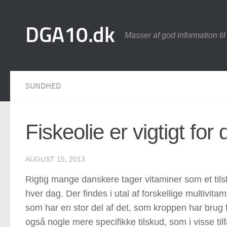
Skip to content
DGA10.dk
Masser af god information ti
SUNDHED
Fiskeolie er vigtigt for 
AUGUST 15, 2013
Rigtig mange danskere tager vitaminer som et tilsk
hver dag. Der findes i utal af forskellige multivitam
som har en stor del af det, som kroppen har brug 
også nogle mere specifikke tilskud, som i visse til