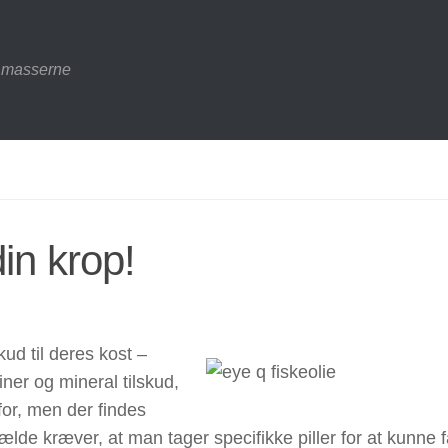
l masserne
din krop!
ud til deres kost –
iner og mineral tilskud,
for, men der findes
fælde kræver, at man tager specifikke piller for at kunne f